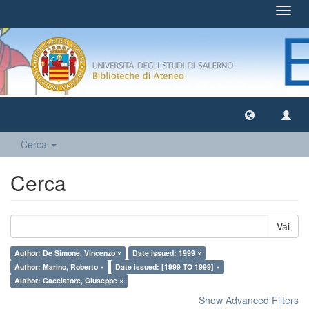
Toggl
navig
Cerca
Cerca
Vai
Author: De Simone, Vincenzo ×
Date issued: 1999 ×
Author: Marino, Roberto ×
Date issued: [1999 TO 1999] ×
Author: Cacciatore, Giuseppe ×
Show Advanced Filters