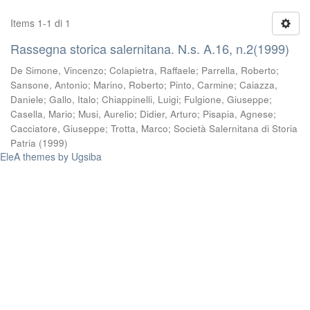
Items 1-1 di 1
Rassegna storica salernitana. N.s. A.16, n.2(1999)
De Simone, Vincenzo
;
Colapietra, Raffaele
;
Parrella, Roberto
;
Sansone, Antonio
;
Marino, Roberto
;
Pinto, Carmine
;
Caiazza,
Daniele
;
Gallo, Italo
;
Chiappinelli, Luigi
;
Fulgione, Giuseppe
;
Casella, Mario
;
Musi, Aurelio
;
Didier, Arturo
;
Pisapia, Agnese
;
Cacciatore, Giuseppe
;
Trotta, Marco
;
Società Salernitana di Storia
Patria
(
1999
)
EleA themes by Ugsiba