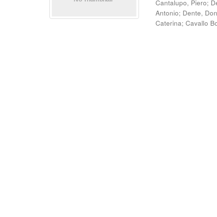
Cantalupo, Piero
;
D
Antonio
;
Dente, Do
Caterina
;
Cavallo B