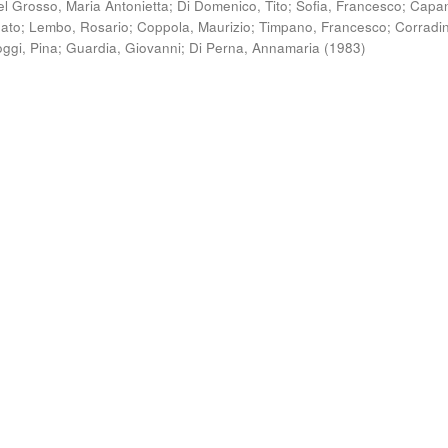
el Grosso, Maria Antonietta
;
Di Domenico, Tito
;
Sofia, Francesco
;
Capa
nato
;
Lembo, Rosario
;
Coppola, Maurizio
;
Timpano, Francesco
;
Corradin
oggi, Pina
;
Guardia, Giovanni
;
Di Perna, Annamaria
(
1983
)