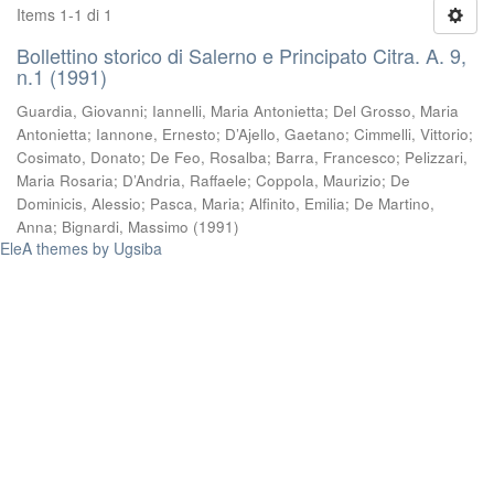
Items 1-1 di 1
Bollettino storico di Salerno e Principato Citra. A. 9,
n.1 (1991)
Guardia, Giovanni
;
Iannelli, Maria Antonietta
;
Del Grosso, Maria
Antonietta
;
Iannone, Ernesto
;
D’Ajello, Gaetano
;
Cimmelli, Vittorio
;
Cosimato, Donato
;
De Feo, Rosalba
;
Barra, Francesco
;
Pelizzari,
Maria Rosaria
;
D’Andria, Raffaele
;
Coppola, Maurizio
;
De
Dominicis, Alessio
;
Pasca, Maria
;
Alfinito, Emilia
;
De Martino,
Anna
;
Bignardi, Massimo
(
1991
)
EleA themes by Ugsiba