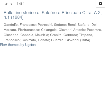
Items 1-1 di 1
Bollettino storico di Salerno e Principato Citra. A.2,
n.1 (1984)
Gandolfo, Francesco
;
Petrocchi, Stefano
;
Borsi, Stefano
;
Del
Mercato, Pierfrancesco
;
Colangelo, Giovanni Antonio
;
Pecoraro,
Giuseppe
;
Coppola, Maurizio
;
Granito, Gennaro
;
Timpano,
Francesco
;
Cosimato, Donato
;
Guardia, Giovanni
(
1984
)
EleA themes by Ugsiba