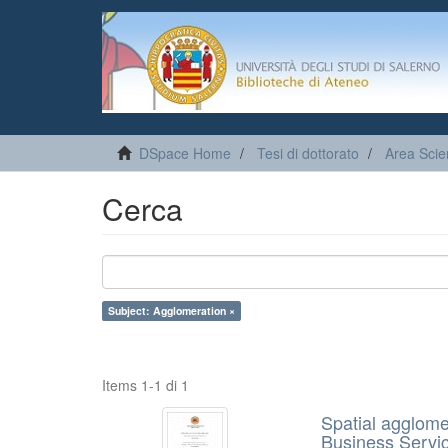
DSpace Home
Tesi di dottorato
Area Sci
Cerca
Subject: Agglomeration ×
Items 1-1 di 1
Spatial agglome
Business Servic