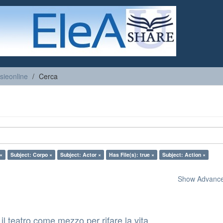
sieonline
Cerca
×
Subject: Corpo ×
Subject: Actor ×
Has File(s): true ×
Subject: Action ×
Show Advanced
il teatro come mezzo per rifare la vita