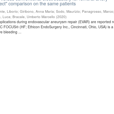
rect" comparison on the same patients
nte, Liborio
;
Giribono, Anna Maria
;
Sodo, Maurizio
;
Panagrosso, Marco
o, Luca
;
Bracale, Umberto Marcello
(
2020
)
plications during endovascular aneurysm repair (EVAR) are reported re
 FOCUS® (HF; Ethicon EndoSurgery Inc., Cincinnati, Ohio, USA) is a
e bleeding ...