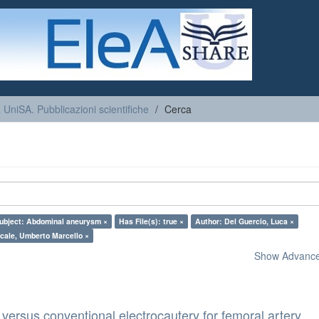
a UniSA. Pubblicazioni scientifiche
Cerca
ubject: Abdominal aneurysm ×
Has File(s): true ×
Author: Del Guercio, Luca ×
cale, Umberto Marcello ×
Show Advanced
versus conventional electrocautery for femoral artery