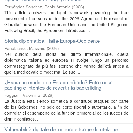
Fernández Sánchez, Pablo Antonio
(
2026
)
This article analyzes the legal framework governing the free
movement of persons under the 2026 Agreement in respect of
Gibraltar between the European Union and the United Kingdom.
Following Brexit, the Agreement introduces ...
Storia diplomatica: Italia-Europa-Occidente
Panebianco, Massimo
(
2026
)
Nel quadro della storia del diritto internazionale, quella
diplomatica italiana ed europea si svolge lungo un percorso
contrassegnato da più fasi storiche che vanno dall’età antica a
quella medioevale e moderna. Le sue ...
¿Hacia un modelo de Estado híbrido? Entre court-
packing e intentos de revertir la backsliding
Faggiani, Valentina
(
2026
)
La Justicia está siendo sometida a continuos ataques por parte
de los Gobiernos, no solo de corte iliberal o autoritario, a fin de
controlar el desempeño de la función primordial de los jueces de
dirimir conflictos, ...
Vulnerabilità digitale del minore e forme di tutela nel