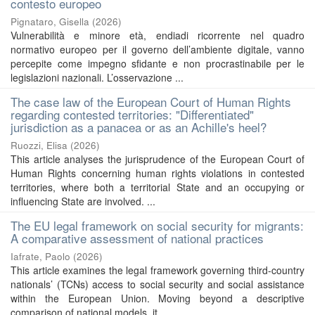
contesto europeo
Pignataro, Gisella
(
2026
)
Vulnerabilità e minore età, endiadi ricorrente nel quadro
normativo europeo per il governo dell’ambiente digitale, vanno
percepite come impegno sfidante e non procrastinabile per le
legislazioni nazionali. L’osservazione ...
The case law of the European Court of Human Rights
regarding contested territories: "Differentiated"
jurisdiction as a panacea or as an Achille's heel?
Ruozzi, Elisa
(
2026
)
This article analyses the jurisprudence of the European Court of
Human Rights concerning human rights violations in contested
territories, where both a territorial State and an occupying or
influencing State are involved. ...
The EU legal framework on social security for migrants:
A comparative assessment of national practices
Iafrate, Paolo
(
2026
)
This article examines the legal framework governing third-country
nationals’ (TCNs) access to social security and social assistance
within the European Union. Moving beyond a descriptive
comparison of national models, it ...