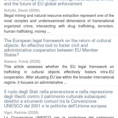
and the future of EU global enforcement
Schultz, David
(
2026
)
Illegal mining and natural resource extraction represent one of the
most complex and underexamined dimensions of transnational
organized crime, intersecting with drug trafficking, terrorism,
human trafficking, money ...
The European legal framework on the return of cultural
objects: An effective tool to foster civil and
administrative cooperation between EU Member
States?
Staiano, Fulvia
(
2026
)
This article assesses whether the EU legal framework on
trafficking in cultural objects effectively fosters intra-EU
cooperation. After situating EU law within the broader international
regime, it focuses on administrative ...
Il ruolo degli Stati nella prevenzione e nella repressione
degli illeciti contro il patrimonio culturale subacqueo:
obiettivi e strumenti comuni tra la Convenzione
UNESCO del 2001 e le politiche dell'Unione europea
Vigni, Patrizia
(
2026
)
La Convenzione UNESCO per la protezione del patrimonio