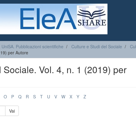
a UniSA. Pubblicazioni scientifiche
Culture e Studi del Sociale
Cul
2019) per Autore
 Sociale. Vol. 4, n. 1 (2019) per
O
P
Q
R
S
T
U
V
W
X
Y
Z
Vai