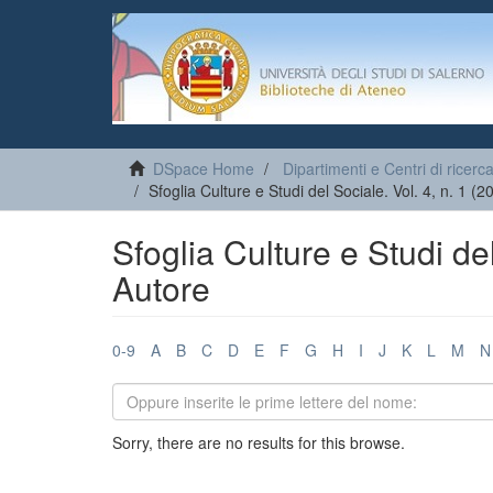
DSpace Home
Dipartimenti e Centri di ricerc
Sfoglia Culture e Studi del Sociale. Vol. 4, n. 1 (
Sfoglia Culture e Studi del
Autore
0-9
A
B
C
D
E
F
G
H
I
J
K
L
M
N
Sorry, there are no results for this browse.