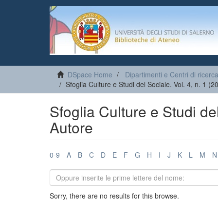
DSpace Home
Dipartimenti e Centri di ricerc
Sfoglia Culture e Studi del Sociale. Vol. 4, n. 1 (
Sfoglia Culture e Studi del
Autore
0-9
A
B
C
D
E
F
G
H
I
J
K
L
M
N
Sorry, there are no results for this browse.