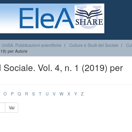
a UniSA. Pubblicazioni scientifiche
Culture e Studi del Sociale
Cul
2019) per Autore
 Sociale. Vol. 4, n. 1 (2019) per
O
P
Q
R
S
T
U
V
W
X
Y
Z
Vai