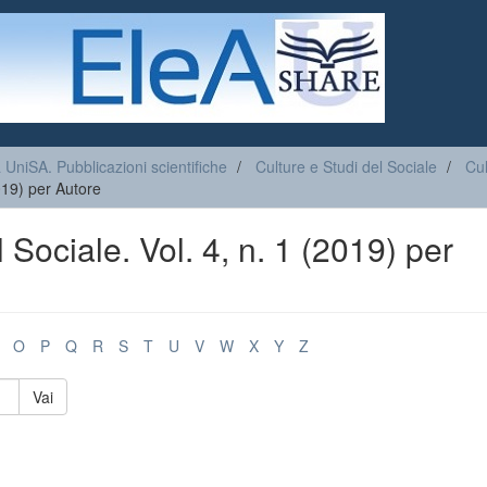
a UniSA. Pubblicazioni scientifiche
Culture e Studi del Sociale
Cul
2019) per Autore
 Sociale. Vol. 4, n. 1 (2019) per
O
P
Q
R
S
T
U
V
W
X
Y
Z
Vai