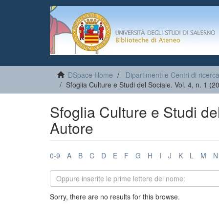
DSpace Home
Dipartimenti e Centri di ricerc
Sfoglia Culture e Studi del Sociale. Vol. 4, n. 1 (
Sfoglia Culture e Studi del
Autore
0-9
A
B
C
D
E
F
G
H
I
J
K
L
M
N
Sorry, there are no results for this browse.