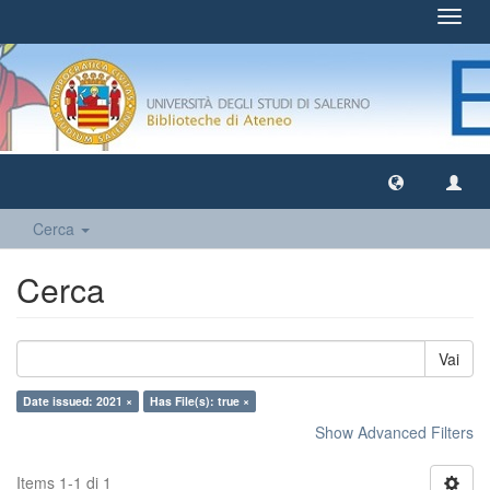
Toggl
navig
Cerca
Cerca
Vai
Date issued: 2021 ×
Has File(s): true ×
Show Advanced Filters
Items 1-1 di 1