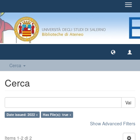
Toggl
navig
Cerca
Cerca
Vai
Date issued: 2022 ×
Has File(s): true ×
Show Advanced Filters
Items 1-2 di 2