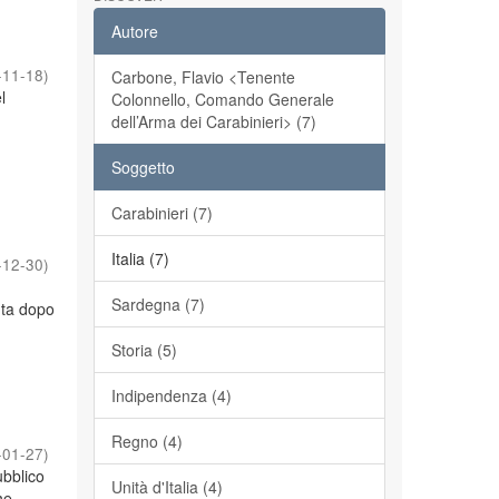
Autore
-11-18
)
Carbone, Flavio <Tenente
l
Colonnello, Comando Generale
dell’Arma dei Carabinieri> (7)
Soggetto
Carabinieri (7)
Italia (7)
-12-30
)
Sardegna (7)
uta dopo
Storia (5)
Indipendenza (4)
Regno (4)
-01-27
)
ubblico
Unità d'Italia (4)
he