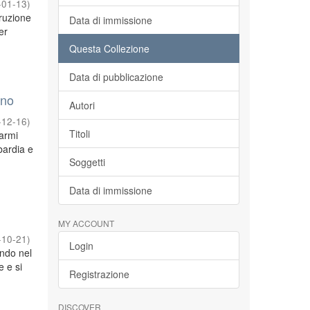
-01-13
)
truzione
Data di immissione
er
Questa Collezione
Data di pubblicazione
gno
Autori
-12-16
)
Titoli
 armi
bardia e
Soggetti
Data di immissione
MY ACCOUNT
-10-21
)
Login
ando nel
 e si
Registrazione
DISCOVER