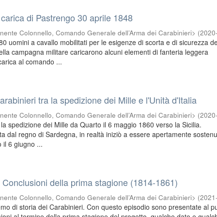
 carica di Pastrengo 30 aprile 1848
nente Colonnello, Comando Generale dell’Arma dei Carabinieri>
(
2020
280 uomini a cavallo mobilitati per le esigenze di scorta e di sicurezza de
lla campagna militare caricarono alcuni elementi di fanteria leggera
carica al comando ...
rabinieri tra la spedizione dei Mille e l'Unità d'Italia
nente Colonnello, Comando Generale dell’Arma dei Carabinieri>
(
2020
n la spedizione dei Mille da Quarto il 6 maggio 1860 verso la Sicilia.
ata dal regno di Sardegna, in realtà iniziò a essere apertamente sosten
il 6 giugno ...
. Conclusioni della prima stagione (1814-1861)
nente Colonnello, Comando Generale dell’Arma dei Carabinieri>
(
2021
emo di storia dei Carabinieri. Con questo episodio sono presentate al p
ioni al termine della prima stagione del progetto, qualche dato e qualc