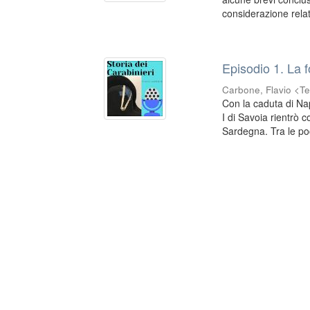
considerazione relati
Episodio 1. La 
Carbone, Flavio <Te
Con la caduta di Na
I di Savoia rientrò c
Sardegna. Tra le poc
EleA themes by Ugsiba