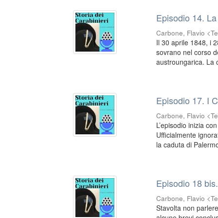
Episodio 14. La
Carbone, Flavio <Te
Il 30 aprile 1848, i 
sovrano nel corso de
austroungarica. La 
Episodio 17. I Ca
Carbone, Flavio <Te
L’episodio inizia co
Ufficialmente ignor
la caduta di Palermo 
Episodio 18 bis
Carbone, Flavio <Te
Stavolta non parler
alcune brevi conclus