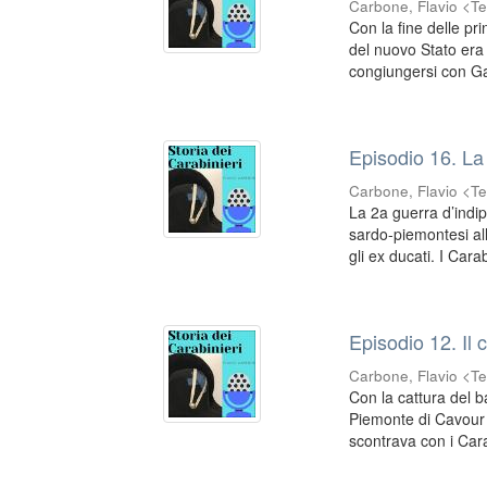
Carbone, Flavio <Te
Con la fine delle pr
del nuovo Stato era 
congiungersi con Gar
Episodio 16. La
Carbone, Flavio <Te
La 2a guerra d’indi
sardo-piemontesi al
gli ex ducati. I Carabi
Episodio 12. Il 
Carbone, Flavio <Te
Con la cattura del b
Piemonte di Cavour 
scontrava con i Cara