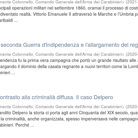
nente Colonnello, Comando Generale dell’Arma dei Carabinieri>
(
2021
incipali operazioni militari nel settembre 1860, oramai il processo di cos
diventato realtà. Vittorio Emanuele II attraversò le Marche e l’Umbria p
ibaldi ...
 seconda Guerra d'Indipendenza e l'allargamento del re
nente Colonnello, Comando Generale dell’Arma dei Carabinieri>
(
2020
pendenza fu la prima vera campagna che portò un grande risultato alle
largando il dominio della casata regnante a nuovi territori come la Lom
nieri ...
contrasto alla criminalià diffusa. Il caso Delpero
nente Colonnello, Comando Generale dell’Arma dei Carabinieri>
(
2020
andito Delpero la storia ci porta agli anni Cinquanta del XIX secolo, qu
la criminalità, anche organizzata, spesso imperversava nelle campagne
binieri. Perché ...