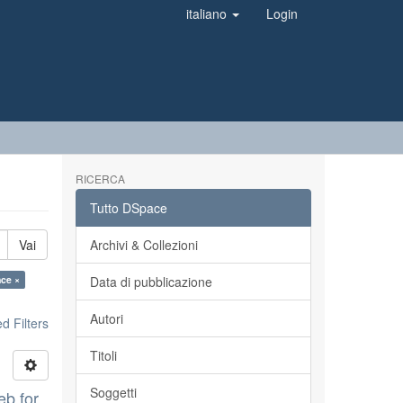
italiano
Login
RICERCA
Tutto DSpace
Vai
Archivi & Collezioni
nce ×
Data di pubblicazione
Autori
 Filters
Titoli
Soggetti
eb for