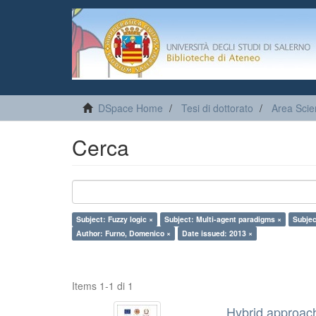
DSpace Home
Tesi di dottorato
Area Scie
Cerca
Subject: Fuzzy logic ×
Subject: Multi-agent paradigms ×
Subjec
Author: Furno, Domenico ×
Date issued: 2013 ×
Items 1-1 di 1
Hybrid approach