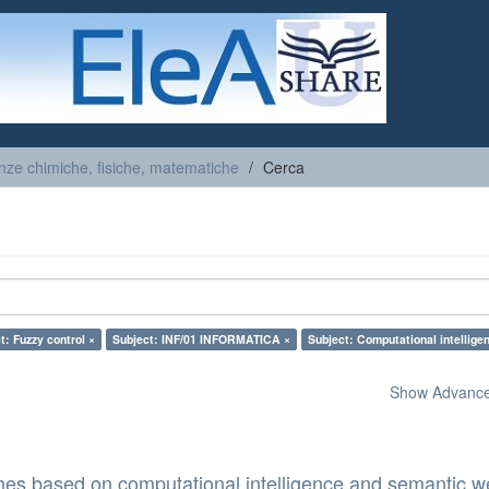
nze chimiche, fisiche, matematiche
Cerca
t: Fuzzy control ×
Subject: INF/01 INFORMATICA ×
Subject: Computational intellige
Show Advanced
es based on computational intelligence and semantic w