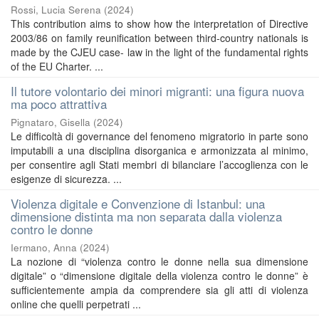
Rossi, Lucia Serena
(
2024
)
This contribution aims to show how the interpretation of Directive
2003/86 on family reunification between third-country nationals is
made by the CJEU case- law in the light of the fundamental rights
of the EU Charter. ...
Il tutore volontario dei minori migranti: una figura nuova
ma poco attrattiva
Pignataro, Gisella
(
2024
)
Le difficoltà di governance del fenomeno migratorio in parte sono
imputabili a una disciplina disorganica e armonizzata al minimo,
per consentire agli Stati membri di bilanciare l’accoglienza con le
esigenze di sicurezza. ...
Violenza digitale e Convenzione di Istanbul: una
dimensione distinta ma non separata dalla violenza
contro le donne
Iermano, Anna
(
2024
)
La nozione di “violenza contro le donne nella sua dimensione
digitale” o “dimensione digitale della violenza contro le donne” è
sufficientemente ampia da comprendere sia gli atti di violenza
online che quelli perpetrati ...