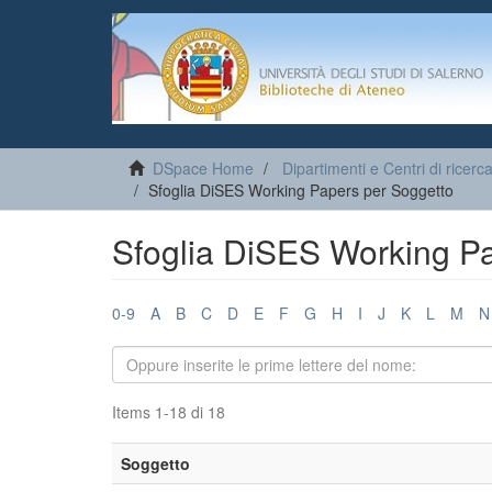
DSpace Home
Dipartimenti e Centri di ricerc
Sfoglia DiSES Working Papers per Soggetto
Sfoglia DiSES Working P
0-9
A
B
C
D
E
F
G
H
I
J
K
L
M
N
Items 1-18 di 18
Soggetto