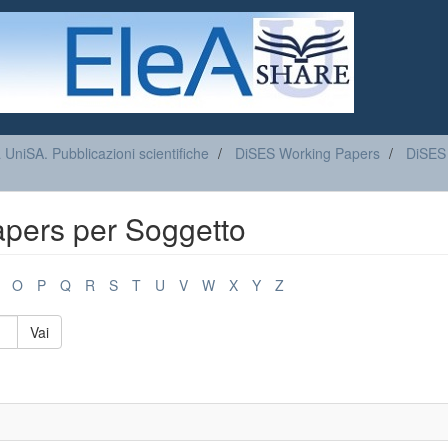
a UniSA. Pubblicazioni scientifiche
DiSES Working Papers
DiSES
apers per Soggetto
O
P
Q
R
S
T
U
V
W
X
Y
Z
Vai