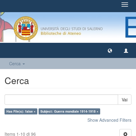
Toggl
navig
Cerca
Cerca
Vai
Has File(s): false ×
Subject: Guerra mondiale 1914-1918 ×
Show Advanced Filters
Items 1-10 di 96