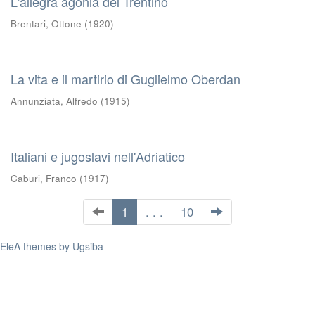
L'allegra agonia del Trentino
Brentari, Ottone
(
1920
)
La vita e il martirio di Guglielmo Oberdan
Annunziata, Alfredo
(
1915
)
Italiani e jugoslavi nell'Adriatico
Caburi, Franco
(
1917
)
1
. . .
10
EleA themes by Ugsiba