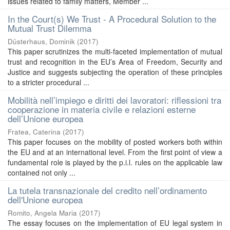
issues related to family matters, Member ...
In the Court(s) We Trust - A Procedural Solution to the
Mutual Trust Dilemma
Düsterhaus, Dominik
(
2017
)
This paper scrutinizes the multi-faceted implementation of mutual
trust and recognition in the EU’s Area of Freedom, Security and
Justice and suggests subjecting the operation of these principles
to a stricter procedural ...
Mobilità nell’impiego e diritti dei lavoratori: riflessioni tra
cooperazione in materia civile e relazioni esterne
dell’Unione europea
Fratea, Caterina
(
2017
)
This paper focuses on the mobility of posted workers both within
the EU and at an international level. From the first point of view a
fundamental role is played by the p.i.l. rules on the applicable law
contained not only ...
La tutela transnazionale del credito nell’ordinamento
dell'Unione europea
Romito, Angela Maria
(
2017
)
The essay focuses on the implementation of EU legal system in