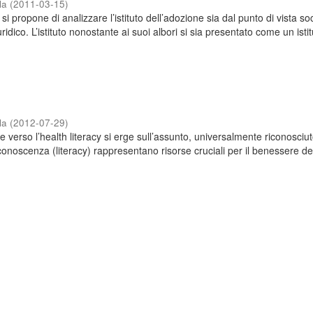
la
(
2011-03-15
)
a si propone di analizzare l’istituto dell’adozione sia dal punto di vista so
uridico. L’istituto nonostante ai suoi albori si sia presentato come un isti
la
(
2012-07-29
)
se verso l’health literacy si erge sull’assunto, universalmente riconosciut
 conoscenza (literacy) rappresentano risorse cruciali per il benessere de