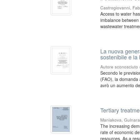
Castrogiovanni, Fa
Access to water has
imbalance between t
wastewater treatmen
La nuova genera
sostenibile e l
Autore sconosciuto
Secondo le prevision
(FAO), la domanda al
avrò un aumento dell
Tertiary treatm
Maniakova, Gulnar
The increasing dema
rate of economic de
resources. As a resul