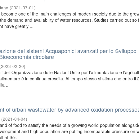
biano
(
2021-07-01
)
 become one of the main challenges of modern society due to the gro
he demand and availability of water resources. Studies carried out so 
t have greatly ...
zione dei sistemi Acquaponici avanzati per lo Sviluppo
a Bioeconomia circolare
(
2023-02-20
)
i dell’Organizzazione delle Nazioni Unite per l’alimentazione e l’agricol
imentare è in continua crescita. Al tempo stesso si stima che entro il 
a ...
ent of urban wastewater by advanced oxidation processe
a
(
2021-04-04
)
nd of food to satisfy the needs of a growing world population alongsid
velopment and high population are putting incomparable pressure on 
t of this ...