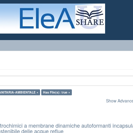
SANITARIA-AMBIENTALE ×
Has File(s): true ×
Show Advanced
ttrochimici a membrane dinamiche autoformanti incapsul
ostenibile delle acque reflue