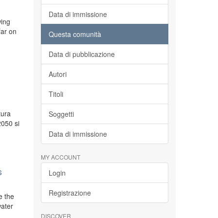
Data di immissione
wing
far on
Questa comunità
Data di pubblicazione
Autori
Titoli
tura
Soggetti
2050 si
Data di immissione
MY ACCOUNT
s
Login
Registrazione
e the
water
DISCOVER