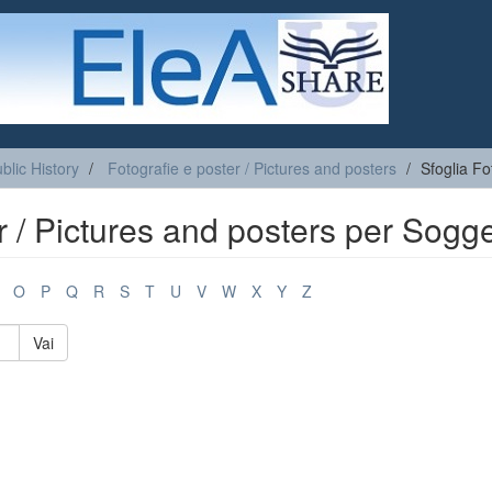
blic History
Fotografie e poster / Pictures and posters
Sfoglia Fo
r / Pictures and posters per Sogge
O
P
Q
R
S
T
U
V
W
X
Y
Z
Vai