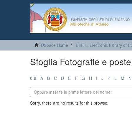
DSpace Home
ELPHi, Electronic Library of Pu
Sfoglia Fotografie e poste
0-9
A
B
C
D
E
F
G
H
I
J
K
L
M
N
Sorry, there are no results for this browse.