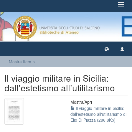
Toggl
navig
Mostra Item
Il viaggio militare in Sicilia:
dall’estetismo all’utilitarismo
Mostra/
Apri
Il viaggio militare in Sicilia:
dall'estetismo all'utilitarismo di
Elio Di Piazza (286.8Kb)