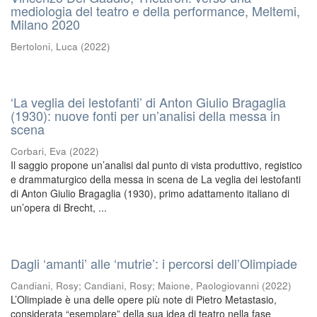
mediologia del teatro e della performance, Meltemi,
Milano 2020
Bertoloni, Luca
(
2022
)
‘La veglia dei lestofanti’ di Anton Giulio Bragaglia
(1930): nuove fonti per un’analisi della messa in
scena
Corbari, Eva
(
2022
)
Il saggio propone un’analisi dal punto di vista produttivo, registico
e drammaturgico della messa in scena de La veglia dei lestofanti
di Anton Giulio Bragaglia (1930), primo adattamento italiano di
un’opera di Brecht, ...
Dagli ‘amanti’ alle ‘mutrie’: i percorsi dell’Olimpiade
Candiani, Rosy
;
Candiani, Rosy
;
Maione, Paologiovanni
(
2022
)
L’Olimpiade è una delle opere più note di Pietro Metastasio,
considerata “esemplare” della sua idea di teatro nella fase