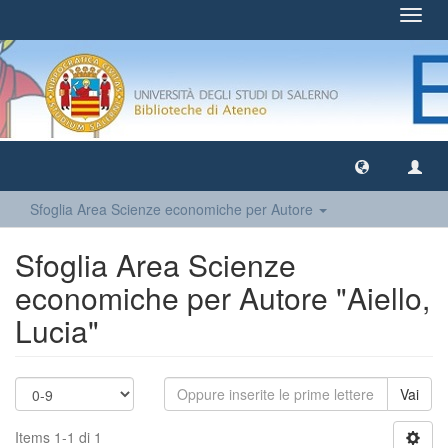
Toggl
navig
Sfoglia Area Scienze economiche per Autore
Sfoglia Area Scienze
economiche per Autore "Aiello,
Lucia"
Vai
Items 1-1 di 1