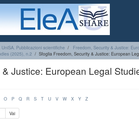
a UniSA. Pubblicazioni scientifiche
Freedom, Security & Justice: Eur
dies (2025), n.2
Sfoglia Freedom, Security & Justice: European Leg
 & Justice: European Legal Studi
O
P
Q
R
S
T
U
V
W
X
Y
Z
Vai