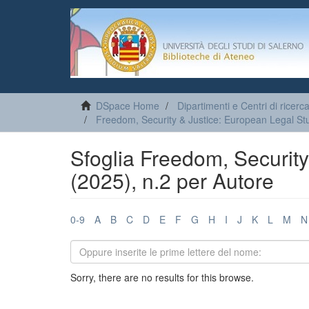
DSpace Home
Dipartimenti e Centri di ricerc
Freedom, Security & Justice: European Legal Stu
Sfoglia Freedom, Security
(2025), n.2 per Autore
0-9
A
B
C
D
E
F
G
H
I
J
K
L
M
N
Sorry, there are no results for this browse.