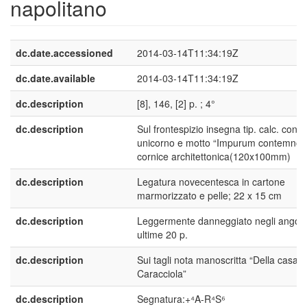
napolitano
dc.date.accessioned
2014-03-14T11:34:19Z
dc.date.available
2014-03-14T11:34:19Z
dc.description
[8], 146, [2] p. ; 4°
dc.description
Sul frontespizio insegna tip. calc. con
unicorno e motto “Impurum contemno”,
cornice architettonica(120x100mm)
dc.description
Legatura novecentesca in cartone
marmorizzato e pelle; 22 x 15 cm
dc.description
Leggermente danneggiato negli angoli 
ultime 20 p.
dc.description
Sui tagli nota manoscritta “Della casa
Caracciola”
dc.description
Segnatura:+⁴A-R⁴S⁶