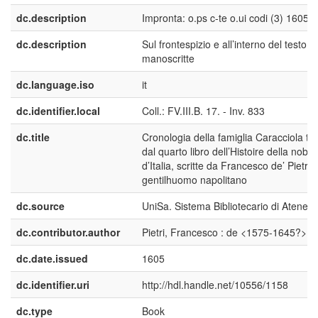
dc.description
Impronta: o.ps c-te o.ui codi (3) 1605 (A
dc.description
Sul frontespizio e all’interno del testo n
manoscritte
dc.language.iso
it
dc.identifier.local
Coll.: FV.III.B. 17. - Inv. 833
dc.title
Cronologia della famiglia Caracciola tra
dal quarto libro dell’Histoire della nobilt
d’Italia, scritte da Francesco de’ Pietri
gentilhuomo napolitano
dc.source
UniSa. Sistema Bibliotecario di Ateneo
dc.contributor.author
Pietri, Francesco : de <1575-1645?>
dc.date.issued
1605
dc.identifier.uri
http://hdl.handle.net/10556/1158
dc.type
Book