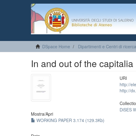
DSpace Home
Dipartimenti e Centri di ricerc
In and out of the capitalia
URI
http://e
http://d
Collecti
DiSES W
Mostra/
Apri
WORKING PAPER 3.174 (129.3Kb)