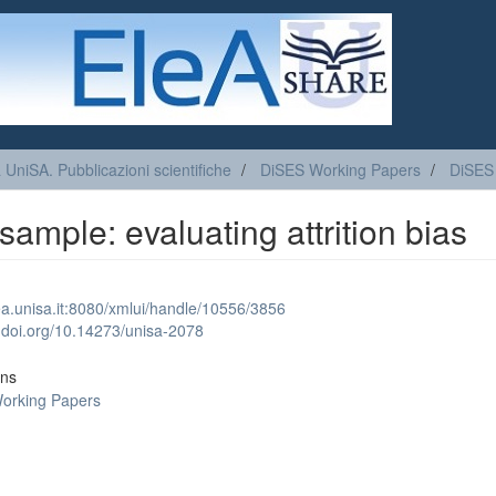
a UniSA. Pubblicazioni scientifiche
DiSES Working Papers
DiSES
 sample: evaluating attrition bias
lea.unisa.it:8080/xmlui/handle/10556/3856
x.doi.org/10.14273/unisa-2078
ons
orking Papers