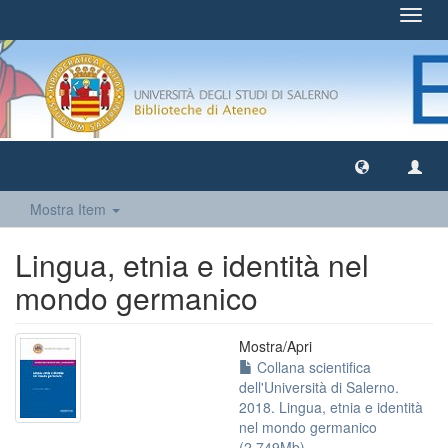
Toggl
navig
Mostra Item
Lingua, etnia e identità nel
mondo germanico
Mostra/
Apri
Collana scientifica
dell'Università di Salerno.
2018. Lingua, etnia e identità
nel mondo germanico
(2.749Mb)