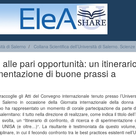
sità di Salerno
Collana Scientifica dell’Università di Salerno. Scienze
lle pari opportunità: un itinerario
imentazione di buone prassi a
raccoglie gli Atti del Convegno internazionale tenuto presso l’Univers
i Salerno in occasione della Giornata internazionale della donna 
o ha rappresentato un momento di corale partecipazione da parte del
lernitano: il tutto nella direzione di realizzare, come indica il titolo dell’
e svolta, un “Itinerario di confronto, di ricerca e di sperimentazione
a UNISA (e oltre…)“. La risultante è testimoniata da questo volume,
iplinare, in cui il fecondo confronto tra le best practices esistenti nell’