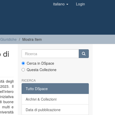
italiano
Login
 Giuridiche
Mostra Item
 di
Cerca in DSpace
Questa Collezione
RICERCA
ità degli
2023. Il
Tutto DSpace
l’intero
Iniziativa
Archivi & Collezioni
 di buone
 multi e
Data di pubblicazione
Università