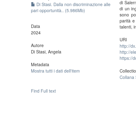
di Saler
Di Stasi. Dalla non discriminazione alle
di un in
pari opportunità.. (5.986Mb)
sono pos
parità e
Data
talenti,
2024
URI
Autore
http://d
Di Stasi, Angela
http://e
https:/
Metadata
Mostra tutti i dati dell'item
Collecti
Collana 
Find Full text