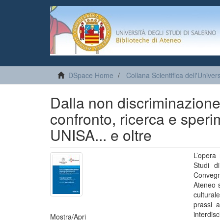
DSpace Home
Collana Scientifica dell'Univer
Dalla non discriminazione a
confronto, ricerca e sper
UNISA... e oltre
L’opera 
Studi d
Convegn
Ateneo sa
cultural
prassi 
interdisc
Mostra/
Apri