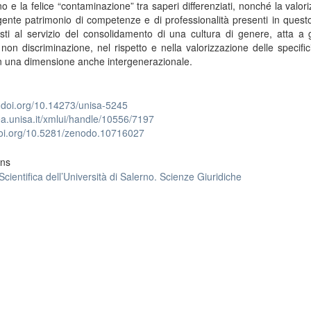
no e la felice “contaminazione” tra saperi differenziati, nonché la valor
gente patrimonio di competenze e di professionalità presenti in ques
ti al servizio del consolidamento di una cultura di genere, atta a 
 non discriminazione, nel rispetto e nella valorizzazione delle specific
 in una dimensione anche intergenerazionale.
x.doi.org/10.14273/unisa-5245
lea.unisa.it/xmlui/handle/10556/7197
/doi.org/10.5281/zenodo.10716027
ons
Scientifica dell’Università di Salerno. Scienze Giuridiche