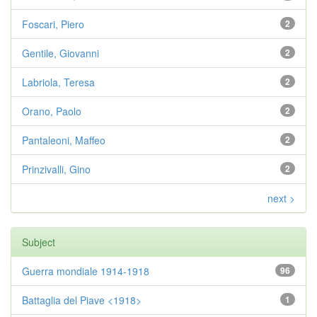
Foscari, Piero
2
Gentile, Giovanni
2
Labriola, Teresa
2
Orano, Paolo
2
Pantaleoni, Maffeo
2
Prinzivalli, Gino
2
next >
Subject
Guerra mondiale 1914-1918
96
Battaglia del Piave <1918>
1