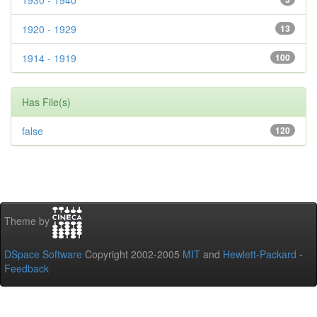
1930 - 1940
1920 - 1929
13
1914 - 1919
100
Has File(s)
false
120
Theme by
DSpace Software
Copyright 2002-2005
MIT
and
Hewlett-Packard
-
Feedback