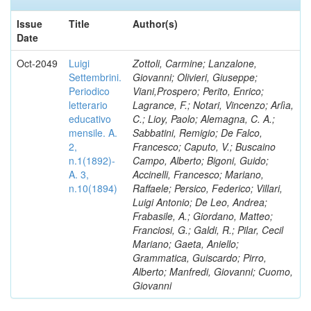
Issue
Title
Author(s)
Date
Oct-2049
Luigi
Zottoli, Carmine; Lanzalone,
Settembrini.
Giovanni; Olivieri, Giuseppe;
Periodico
Viani,Prospero; Perito, Enrico;
letterario
Lagrance, F.; Notari, Vincenzo; Arlìa,
educativo
C.; Lioy, Paolo; Alemagna, C. A.;
mensile. A.
Sabbatini, Remigio; De Falco,
2,
Francesco; Caputo, V.; Buscaino
n.1(1892)-
Campo, Alberto; Bigoni, Guido;
A. 3,
Accinelli, Francesco; Mariano,
n.10(1894)
Raffaele; Persico, Federico; Villari,
Luigi Antonio; De Leo, Andrea;
Frabasile, A.; Giordano, Matteo;
Franciosi, G.; Galdi, R.; Pilar, Cecil
Mariano; Gaeta, Aniello;
Grammatica, Guiscardo; Pirro,
Alberto; Manfredi, Giovanni; Cuomo,
Giovanni