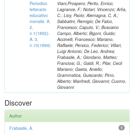
Periodico
Viani,Prospero; Perito, Enrico;
letterario
Lagrance, F.; Notari, Vincenzo; Arlìa,
educativo
C.; Lioy, Paolo; Alemagna, C. A.;
mensile. A.
Sabbatini, Remigio; De Falco,
2,
Francesco; Caputo, V.; Buscaino
n.1(1892)-
Campo, Alberto; Bigoni, Guido;
A. 3,
Accinelli, Francesco; Mariano,
n.10(1894)
Raffaele; Persico, Federico; Villari,
Luigi Antonio; De Leo, Andrea;
Frabasile, A.; Giordano, Matteo;
Franciosi, G.; Galdi, R.; Pilar, Cecil
Mariano; Gaeta, Aniello;
Grammatica, Guiscardo; Pirro,
Alberto; Manfredi, Giovanni; Cuomo,
Giovanni
Discover
Author
Frabasile, A.
1