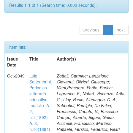
Results 1-1 of 1 (Search time: 0.002 seconds).
previous
1
next
Item hits:
Issue
Title
Author(s)
Date
Oct-2049
Luigi
Zottoli, Carmine; Lanzalone,
Settembrini.
Giovanni; Olivieri, Giuseppe;
Periodico
Viani,Prospero; Perito, Enrico;
letterario
Lagrance, F.; Notari, Vincenzo; Arlìa,
educativo
C.; Lioy, Paolo; Alemagna, C. A.;
mensile. A.
Sabbatini, Remigio; De Falco,
2,
Francesco; Caputo, V.; Buscaino
n.1(1892)-
Campo, Alberto; Bigoni, Guido;
A. 3,
Accinelli, Francesco; Mariano,
n.10(1894)
Raffaele; Persico, Federico; Villari,