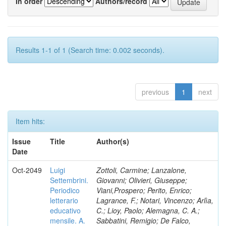
In order
Authors/record
Results 1-1 of 1 (Search time: 0.002 seconds).
previous
1
next
Item hits:
Issue
Title
Author(s)
Date
Oct-2049
Luigi
Zottoli, Carmine; Lanzalone,
Settembrini.
Giovanni; Olivieri, Giuseppe;
Periodico
Viani,Prospero; Perito, Enrico;
letterario
Lagrance, F.; Notari, Vincenzo; Arlìa,
educativo
C.; Lioy, Paolo; Alemagna, C. A.;
mensile. A.
Sabbatini, Remigio; De Falco,