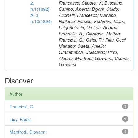
2,
Francesco; Caputo, V.; Buscaino
n.1(1892)-
Campo, Alberto; Bigoni, Guido;
A. 3,
Accinelli, Francesco; Mariano,
n.10(1894)
Raffaele; Persico, Federico; Villari,
Luigi Antonio; De Leo, Andrea;
Frabasile, A.; Giordano, Matteo;
Franciosi, G.; Galdi, R.; Pilar, Cecil
Mariano; Gaeta, Aniello;
Grammatica, Guiscardo; Pirro,
Alberto; Manfredi, Giovanni; Cuomo,
Giovanni
Discover
Author
Franciosi, G.
1
Lioy, Paolo
1
Manfredi, Giovanni
1