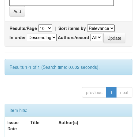
Results/Page
|
Sort items by
In order
Authors/record
Results 1-1 of 1 (Search time: 0.002 seconds).
previous
1
next
Item hits:
Issue
Title
Author(s)
Date