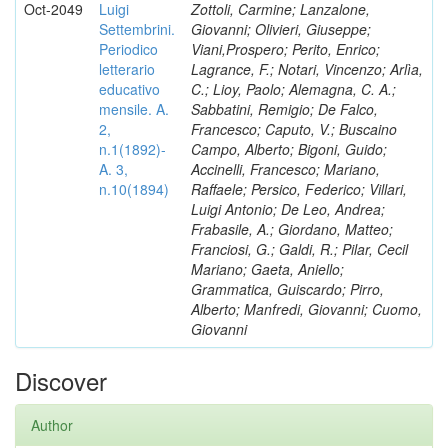
Oct-2049
Luigi
Zottoli, Carmine; Lanzalone,
Settembrini.
Giovanni; Olivieri, Giuseppe;
Periodico
Viani,Prospero; Perito, Enrico;
letterario
Lagrance, F.; Notari, Vincenzo; Arlìa,
educativo
C.; Lioy, Paolo; Alemagna, C. A.;
mensile. A.
Sabbatini, Remigio; De Falco,
2,
Francesco; Caputo, V.; Buscaino
n.1(1892)-
Campo, Alberto; Bigoni, Guido;
A. 3,
Accinelli, Francesco; Mariano,
n.10(1894)
Raffaele; Persico, Federico; Villari,
Luigi Antonio; De Leo, Andrea;
Frabasile, A.; Giordano, Matteo;
Franciosi, G.; Galdi, R.; Pilar, Cecil
Mariano; Gaeta, Aniello;
Grammatica, Guiscardo; Pirro,
Alberto; Manfredi, Giovanni; Cuomo,
Giovanni
Discover
Author