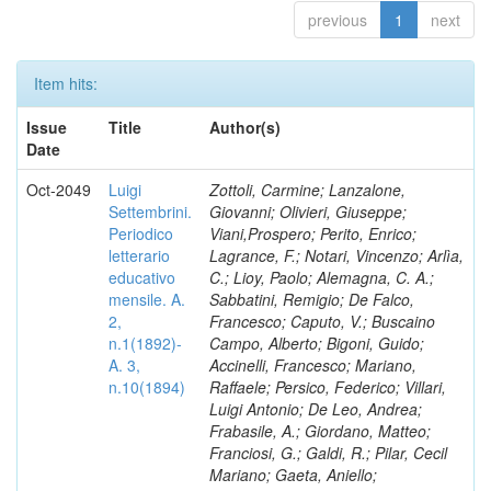
previous
1
next
Item hits:
Issue
Title
Author(s)
Date
Oct-2049
Luigi
Zottoli, Carmine; Lanzalone,
Settembrini.
Giovanni; Olivieri, Giuseppe;
Periodico
Viani,Prospero; Perito, Enrico;
letterario
Lagrance, F.; Notari, Vincenzo; Arlìa,
educativo
C.; Lioy, Paolo; Alemagna, C. A.;
mensile. A.
Sabbatini, Remigio; De Falco,
2,
Francesco; Caputo, V.; Buscaino
n.1(1892)-
Campo, Alberto; Bigoni, Guido;
A. 3,
Accinelli, Francesco; Mariano,
n.10(1894)
Raffaele; Persico, Federico; Villari,
Luigi Antonio; De Leo, Andrea;
Frabasile, A.; Giordano, Matteo;
Franciosi, G.; Galdi, R.; Pilar, Cecil
Mariano; Gaeta, Aniello;