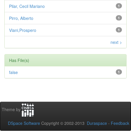
Pilar, Cecil Mariano
1
Pirro, Alberto
1
Viani,Prospero
1
next >
Has File(s)
false
1
Theme by
DSpace Software
Copyright © 2002-2013
Duraspace
-
Feedback