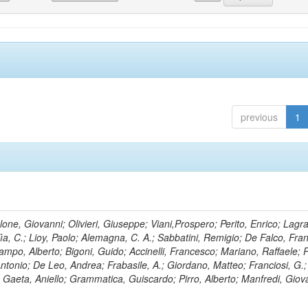
previous
1
lone, Giovanni; Olivieri, Giuseppe; Viani,Prospero; Perito, Enrico; Lagr
rlìa, C.; Lioy, Paolo; Alemagna, C. A.; Sabbatini, Remigio; De Falco, Fra
mpo, Alberto; Bigoni, Guido; Accinelli, Francesco; Mariano, Raffaele; P
 Antonio; De Leo, Andrea; Frabasile, A.; Giordano, Matteo; Franciosi, G.;
o; Gaeta, Aniello; Grammatica, Guiscardo; Pirro, Alberto; Manfredi, Giov