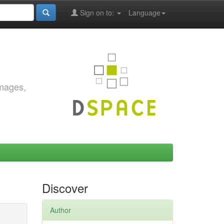
Sign on to:
Language
images,
Discover
Author