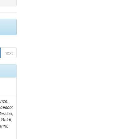
next
ance,
ncesco;
ersico,
 Galdi,
anni;