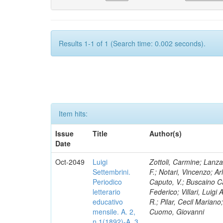
Results 1-1 of 1 (Search time: 0.002 seconds).
Item hits:
Issue
Title
Author(s)
Date
Oct-2049
Luigi
Zottoli, Carmine; Lanza
Settembrini.
F.; Notari, Vincenzo; A
Periodico
Caputo, V.; Buscaino Ca
letterario
Federico; Villari, Luigi
educativo
R.; Pilar, Cecil Marian
mensile. A. 2,
Cuomo, Giovanni
n.1(1892)-A. 3,