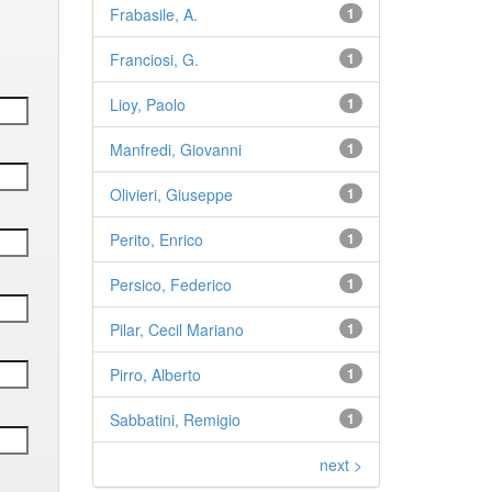
Frabasile, A.
1
Franciosi, G.
1
Lioy, Paolo
1
Manfredi, Giovanni
1
Olivieri, Giuseppe
1
Perito, Enrico
1
Persico, Federico
1
Pilar, Cecil Mariano
1
Pirro, Alberto
1
Sabbatini, Remigio
1
next >