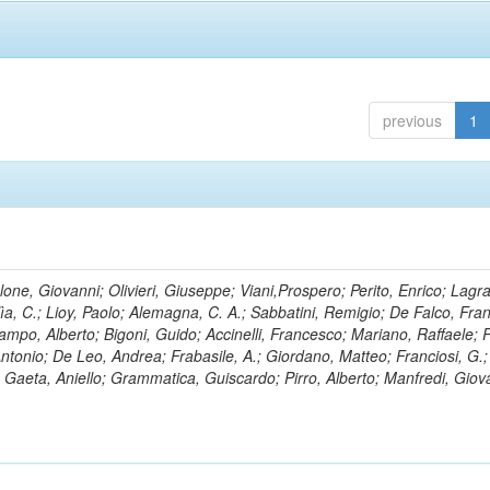
previous
1
lone, Giovanni; Olivieri, Giuseppe; Viani,Prospero; Perito, Enrico; Lagr
rlìa, C.; Lioy, Paolo; Alemagna, C. A.; Sabbatini, Remigio; De Falco, Fra
mpo, Alberto; Bigoni, Guido; Accinelli, Francesco; Mariano, Raffaele; P
 Antonio; De Leo, Andrea; Frabasile, A.; Giordano, Matteo; Franciosi, G.;
o; Gaeta, Aniello; Grammatica, Guiscardo; Pirro, Alberto; Manfredi, Giov