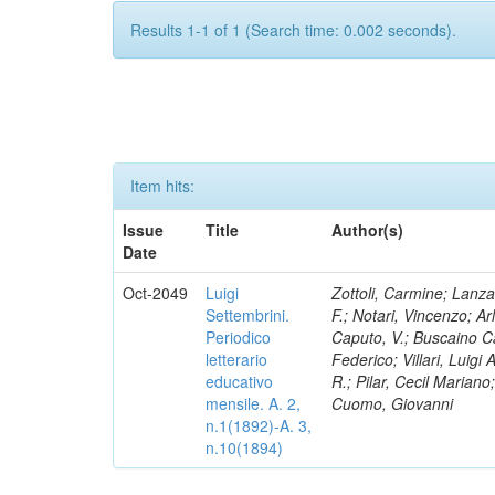
Results 1-1 of 1 (Search time: 0.002 seconds).
Item hits:
Issue
Title
Author(s)
Date
Oct-2049
Luigi
Zottoli, Carmine; Lanza
Settembrini.
F.; Notari, Vincenzo; A
Periodico
Caputo, V.; Buscaino Ca
letterario
Federico; Villari, Luigi
educativo
R.; Pilar, Cecil Marian
mensile. A. 2,
Cuomo, Giovanni
n.1(1892)-A. 3,
n.10(1894)