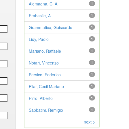
Alemagna, C. A.
1
Frabasile, A.
1
Grammatica, Guiscardo
1
Lioy, Paolo
1
Mariano, Raffaele
1
Notari, Vincenzo
1
Persico, Federico
1
Pilar, Cecil Mariano
1
Pirro, Alberto
1
Sabbatini, Remigio
1
next >