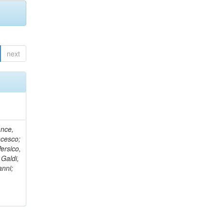
next
ance,
ncesco;
ersico,
 Galdi,
anni;