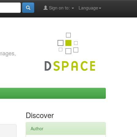
Sign on to:
Language
images,
Discover
Author