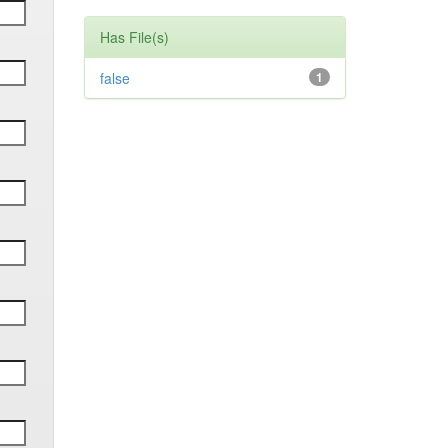
Has File(s)
false
1