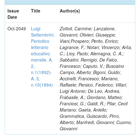
Issue
Title
Author(s)
Date
Oct-2049
Luigi
Zottoli, Carmine; Lanzalone,
Settembrini.
Giovanni; Olivieri, Giuseppe;
Periodico
Viani,Prospero; Perito, Enrico;
letterario
Lagrance, F.; Notari, Vincenzo; Arlìa,
educativo
C.; Lioy, Paolo; Alemagna, C. A.;
mensile. A.
Sabbatini, Remigio; De Falco,
2,
Francesco; Caputo, V.; Buscaino
n.1(1892)-
Campo, Alberto; Bigoni, Guido;
A. 3,
Accinelli, Francesco; Mariano,
n.10(1894)
Raffaele; Persico, Federico; Villari,
Luigi Antonio; De Leo, Andrea;
Frabasile, A.; Giordano, Matteo;
Franciosi, G.; Galdi, R.; Pilar, Cecil
Mariano; Gaeta, Aniello;
Grammatica, Guiscardo; Pirro,
Alberto; Manfredi, Giovanni; Cuomo,
Giovanni