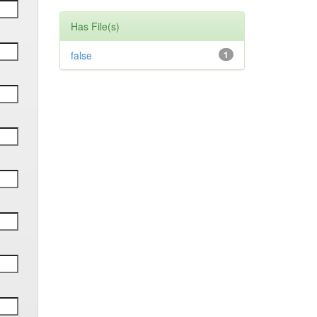
Has File(s)
false
1