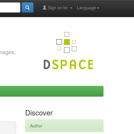
Sign on to:
Language
images,
Discover
Author