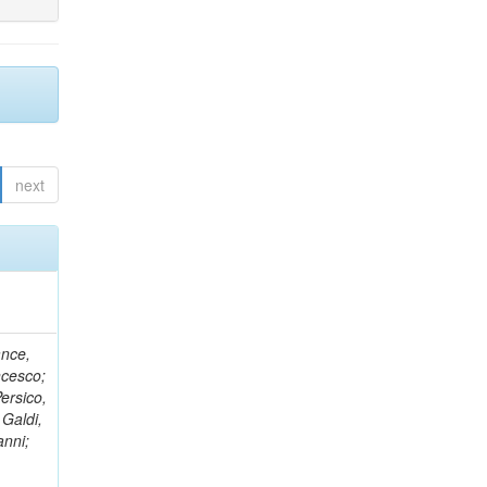
next
ance,
ncesco;
ersico,
 Galdi,
anni;