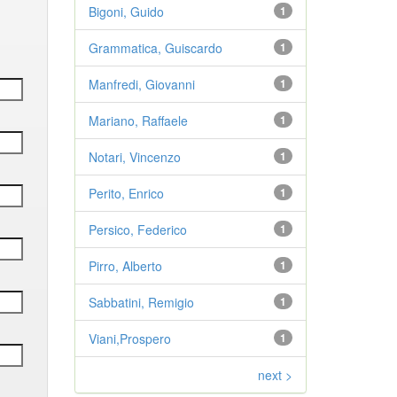
Bigoni, Guido
1
Grammatica, Guiscardo
1
Manfredi, Giovanni
1
Mariano, Raffaele
1
Notari, Vincenzo
1
Perito, Enrico
1
Persico, Federico
1
Pirro, Alberto
1
Sabbatini, Remigio
1
Viani,Prospero
1
next >