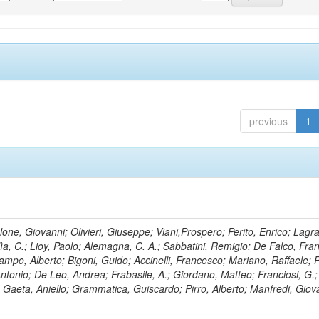
previous
1
lone, Giovanni; Olivieri, Giuseppe; Viani,Prospero; Perito, Enrico; Lagr
rlìa, C.; Lioy, Paolo; Alemagna, C. A.; Sabbatini, Remigio; De Falco, Fra
mpo, Alberto; Bigoni, Guido; Accinelli, Francesco; Mariano, Raffaele; P
 Antonio; De Leo, Andrea; Frabasile, A.; Giordano, Matteo; Franciosi, G.;
o; Gaeta, Aniello; Grammatica, Guiscardo; Pirro, Alberto; Manfredi, Giov