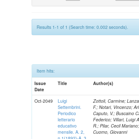
Results 1-1 of 1 (Search time: 0.002 seconds).
Item hits:
Issue
Title
Author(s)
Date
Oct-2049
Luigi
Zottoli, Carmine; Lanza
Settembrini.
F.; Notari, Vincenzo; A
Periodico
Caputo, V.; Buscaino Ca
letterario
Federico; Villari, Luigi
educativo
R.; Pilar, Cecil Marian
mensile. A. 2,
Cuomo, Giovanni
n.1(1892)-A. 3,