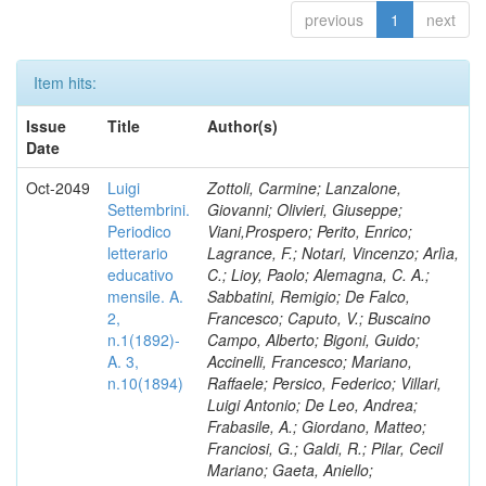
previous
1
next
Item hits:
Issue
Title
Author(s)
Date
Oct-2049
Luigi
Zottoli, Carmine; Lanzalone,
Settembrini.
Giovanni; Olivieri, Giuseppe;
Periodico
Viani,Prospero; Perito, Enrico;
letterario
Lagrance, F.; Notari, Vincenzo; Arlìa,
educativo
C.; Lioy, Paolo; Alemagna, C. A.;
mensile. A.
Sabbatini, Remigio; De Falco,
2,
Francesco; Caputo, V.; Buscaino
n.1(1892)-
Campo, Alberto; Bigoni, Guido;
A. 3,
Accinelli, Francesco; Mariano,
n.10(1894)
Raffaele; Persico, Federico; Villari,
Luigi Antonio; De Leo, Andrea;
Frabasile, A.; Giordano, Matteo;
Franciosi, G.; Galdi, R.; Pilar, Cecil
Mariano; Gaeta, Aniello;