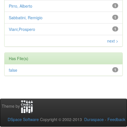
Pirro, Alberto
1
Sabbatini, Remigio
1
Viani,Prospero
1
next >
Has File(s)
false
1
Theme by
DSpace Software
Copyright © 2002-2013
Duraspace
-
Feedback