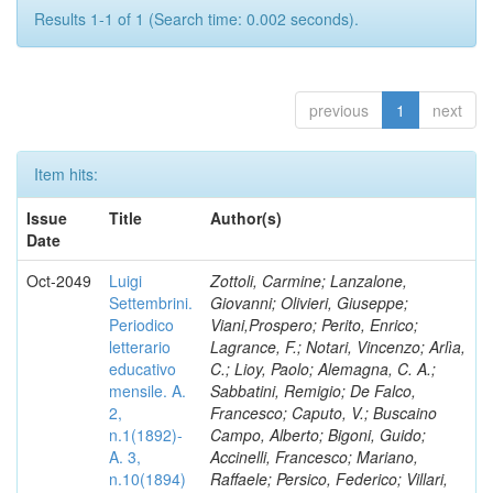
Results 1-1 of 1 (Search time: 0.002 seconds).
previous
1
next
Item hits:
Issue
Title
Author(s)
Date
Oct-2049
Luigi
Zottoli, Carmine; Lanzalone,
Settembrini.
Giovanni; Olivieri, Giuseppe;
Periodico
Viani,Prospero; Perito, Enrico;
letterario
Lagrance, F.; Notari, Vincenzo; Arlìa,
educativo
C.; Lioy, Paolo; Alemagna, C. A.;
mensile. A.
Sabbatini, Remigio; De Falco,
2,
Francesco; Caputo, V.; Buscaino
n.1(1892)-
Campo, Alberto; Bigoni, Guido;
A. 3,
Accinelli, Francesco; Mariano,
n.10(1894)
Raffaele; Persico, Federico; Villari,