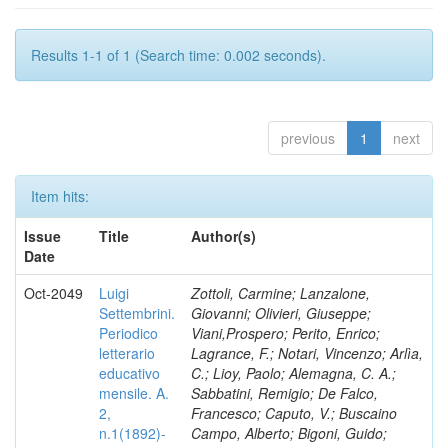
Results 1-1 of 1 (Search time: 0.002 seconds).
previous
1
next
Item hits:
Issue
Title
Author(s)
Date
Oct-2049
Luigi
Zottoli, Carmine; Lanzalone,
Settembrini.
Giovanni; Olivieri, Giuseppe;
Periodico
Viani,Prospero; Perito, Enrico;
letterario
Lagrance, F.; Notari, Vincenzo; Arlìa,
educativo
C.; Lioy, Paolo; Alemagna, C. A.;
mensile. A.
Sabbatini, Remigio; De Falco,
2,
Francesco; Caputo, V.; Buscaino
n.1(1892)-
Campo, Alberto; Bigoni, Guido;