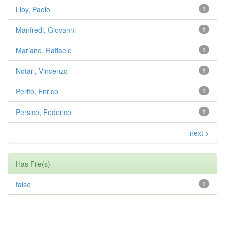
Lioy, Paolo
1
Manfredi, Giovanni
1
Mariano, Raffaele
1
Notari, Vincenzo
1
Perito, Enrico
1
Persico, Federico
1
next >
Has File(s)
false
1