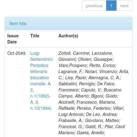
previous
1
next
Item hits:
Issue
Title
Author(s)
Date
Oct-2049
Luigi
Zottoli, Carmine; Lanzalone,
Settembrini.
Giovanni; Olivieri, Giuseppe;
Periodico
Viani,Prospero; Perito, Enrico;
letterario
Lagrance, F.; Notari, Vincenzo; Arlìa,
educativo
C.; Lioy, Paolo; Alemagna, C. A.;
mensile. A.
Sabbatini, Remigio; De Falco,
2,
Francesco; Caputo, V.; Buscaino
n.1(1892)-
Campo, Alberto; Bigoni, Guido;
A. 3,
Accinelli, Francesco; Mariano,
n.10(1894)
Raffaele; Persico, Federico; Villari,
Luigi Antonio; De Leo, Andrea;
Frabasile, A.; Giordano, Matteo;
Franciosi, G.; Galdi, R.; Pilar, Cecil
Mariano; Gaeta, Aniello;