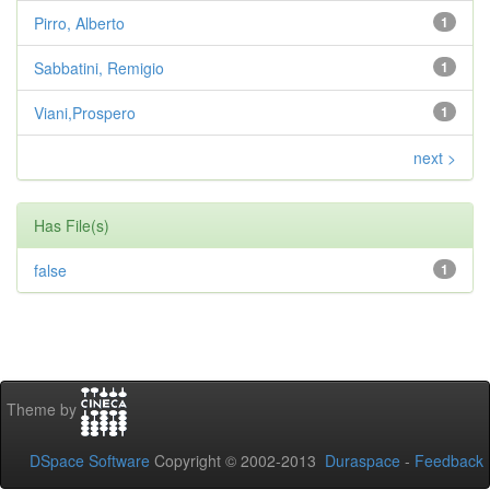
Pirro, Alberto
1
Sabbatini, Remigio
1
Viani,Prospero
1
next >
Has File(s)
false
1
Theme by
DSpace Software
Copyright © 2002-2013
Duraspace
-
Feedback