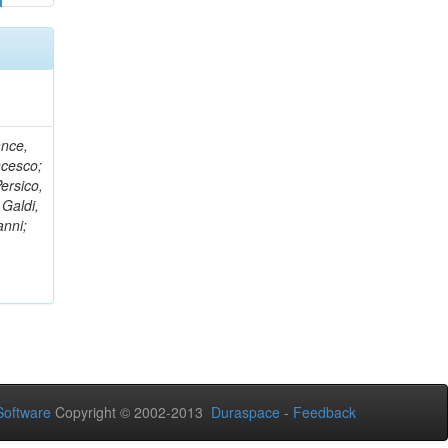
ance,
ncesco;
ersico,
 Galdi,
anni;
oftware
Copyright © 2002-2013
Duraspace
-
Feedback