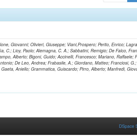
lone, Giovanni; Olivieri, Giuseppe; Viani,Prospero; Perito, Enrico; Lagr
rlìa, C.; Lioy, Paolo; Alemagna, C. A.; Sabbatini, Remigio; De Falco, Fra
mpo, Alberto; Bigoni, Guido; Accinelli, Francesco; Mariano, Raffaele; P
 Antonio; De Leo, Andrea; Frabasile, A.; Giordano, Matteo; Franciosi, G.;
o; Gaeta, Aniello; Grammatica, Guiscardo; Pirro, Alberto; Manfredi, Giov
DSpace S