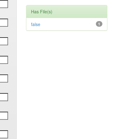
Has File(s)
false
1