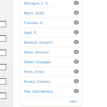
Alemagna, C. A.
1
Bigoni, Guido
1
Franciosi, G.
1
Galdi, R.
1
Manfredi, Giovanni
1
Notari, Vincenzo
1
Olivieri, Giuseppe
1
Perito, Enrico
1
Persico, Federico
1
Pilar, Cecil Mariano
1
next >