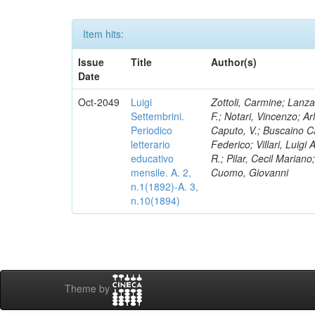
Item hits:
Issue
Title
Author(s)
Date
Oct-2049
Luigi
Zottoli, Carmine; Lanza
Settembrini.
F.; Notari, Vincenzo; A
Periodico
Caputo, V.; Buscaino Ca
letterario
Federico; Villari, Luigi
educativo
R.; Pilar, Cecil Marian
mensile. A. 2,
Cuomo, Giovanni
n.1(1892)-A. 3,
n.10(1894)
Theme by