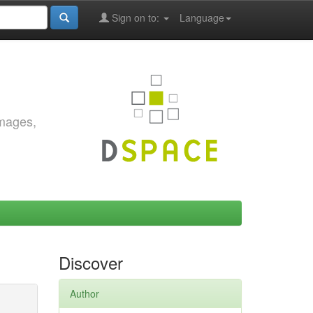
Sign on to:
Language
images,
Discover
Author