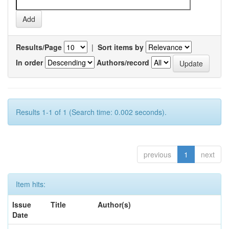
Results/Page
|
Sort items by
In order
Authors/record
Results 1-1 of 1 (Search time: 0.002 seconds).
previous
1
next
Item hits:
Issue
Title
Author(s)
Date