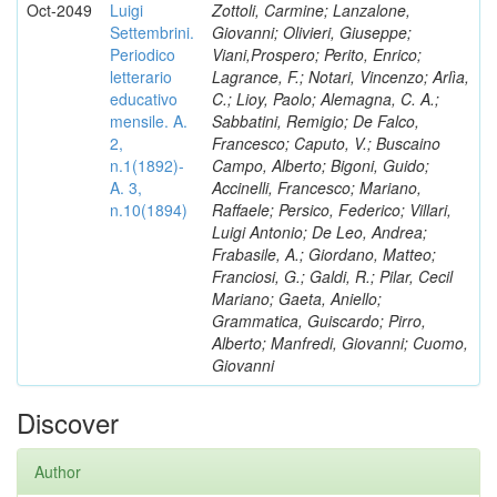
Oct-2049
Luigi
Zottoli, Carmine; Lanzalone,
Settembrini.
Giovanni; Olivieri, Giuseppe;
Periodico
Viani,Prospero; Perito, Enrico;
letterario
Lagrance, F.; Notari, Vincenzo; Arlìa,
educativo
C.; Lioy, Paolo; Alemagna, C. A.;
mensile. A.
Sabbatini, Remigio; De Falco,
2,
Francesco; Caputo, V.; Buscaino
n.1(1892)-
Campo, Alberto; Bigoni, Guido;
A. 3,
Accinelli, Francesco; Mariano,
n.10(1894)
Raffaele; Persico, Federico; Villari,
Luigi Antonio; De Leo, Andrea;
Frabasile, A.; Giordano, Matteo;
Franciosi, G.; Galdi, R.; Pilar, Cecil
Mariano; Gaeta, Aniello;
Grammatica, Guiscardo; Pirro,
Alberto; Manfredi, Giovanni; Cuomo,
Giovanni
Discover
Author