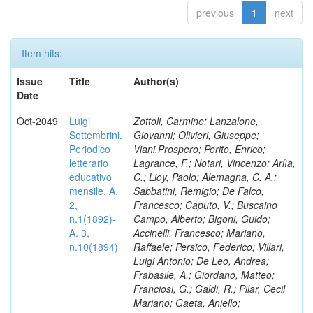
previous
1
next
Item hits:
Issue
Title
Author(s)
Date
Oct-2049
Luigi
Zottoli, Carmine; Lanzalone,
Settembrini.
Giovanni; Olivieri, Giuseppe;
Periodico
Viani,Prospero; Perito, Enrico;
letterario
Lagrance, F.; Notari, Vincenzo; Arlìa,
educativo
C.; Lioy, Paolo; Alemagna, C. A.;
mensile. A.
Sabbatini, Remigio; De Falco,
2,
Francesco; Caputo, V.; Buscaino
n.1(1892)-
Campo, Alberto; Bigoni, Guido;
A. 3,
Accinelli, Francesco; Mariano,
n.10(1894)
Raffaele; Persico, Federico; Villari,
Luigi Antonio; De Leo, Andrea;
Frabasile, A.; Giordano, Matteo;
Franciosi, G.; Galdi, R.; Pilar, Cecil
Mariano; Gaeta, Aniello;