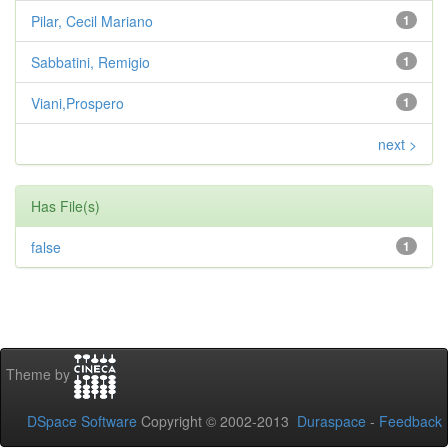
Pilar, Cecil Mariano
1
Sabbatini, Remigio
1
Viani,Prospero
1
next >
Has File(s)
false
1
Theme by
DSpace Software
Copyright © 2002-2013
Duraspace
-
Feedback