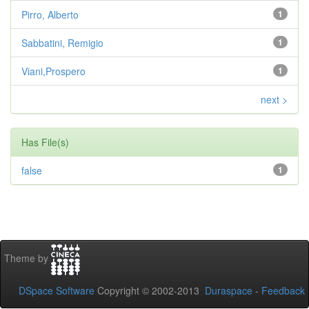
Pirro, Alberto
1
Sabbatini, Remigio
1
Viani,Prospero
1
next >
Has File(s)
false
1
Theme by
DSpace Software
Copyright © 2002-2013
Duraspace
-
Feedback