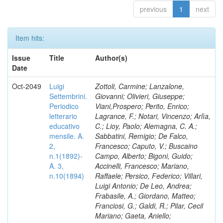
previous
1
next
Item hits:
Issue
Title
Author(s)
Date
Oct-2049
Luigi
Zottoli, Carmine; Lanzalone,
Settembrini.
Giovanni; Olivieri, Giuseppe;
Periodico
Viani,Prospero; Perito, Enrico;
letterario
Lagrance, F.; Notari, Vincenzo; Arlìa,
educativo
C.; Lioy, Paolo; Alemagna, C. A.;
mensile. A.
Sabbatini, Remigio; De Falco,
2,
Francesco; Caputo, V.; Buscaino
n.1(1892)-
Campo, Alberto; Bigoni, Guido;
A. 3,
Accinelli, Francesco; Mariano,
n.10(1894)
Raffaele; Persico, Federico; Villari,
Luigi Antonio; De Leo, Andrea;
Frabasile, A.; Giordano, Matteo;
Franciosi, G.; Galdi, R.; Pilar, Cecil
Mariano; Gaeta, Aniello;