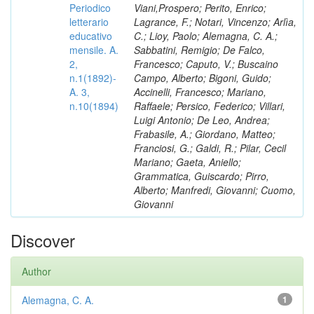
Periodico
Viani,Prospero; Perito, Enrico;
letterario
Lagrance, F.; Notari, Vincenzo; Arlìa,
educativo
C.; Lioy, Paolo; Alemagna, C. A.;
mensile. A.
Sabbatini, Remigio; De Falco,
2,
Francesco; Caputo, V.; Buscaino
n.1(1892)-
Campo, Alberto; Bigoni, Guido;
A. 3,
Accinelli, Francesco; Mariano,
n.10(1894)
Raffaele; Persico, Federico; Villari,
Luigi Antonio; De Leo, Andrea;
Frabasile, A.; Giordano, Matteo;
Franciosi, G.; Galdi, R.; Pilar, Cecil
Mariano; Gaeta, Aniello;
Grammatica, Guiscardo; Pirro,
Alberto; Manfredi, Giovanni; Cuomo,
Giovanni
Discover
Author
Alemagna, C. A.
1