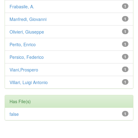
Frabasile, A.
1
Manfredi, Giovanni
1
Olivieri, Giuseppe
1
Perito, Enrico
1
Persico, Federico
1
Viani,Prospero
1
Villari, Luigi Antonio
1
Has File(s)
false
1